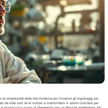
 la complessità della vita moderna per trovarne gli ingranaggi più
ti sia utile solo se le notizie si trasformano in azioni concrete per
 è essere il tuo punto di riferimento per un lifestyle intelligente. Mi