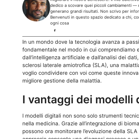
dedico a scovare quei piccoli cambiamenti — da
generano grandi risultati. Non scrivo per info
Benvenuti in questo spazio dedicato a chi, com
ogni cosa
In un mondo dove la tecnologia avanza a passi
fondamentale nel modo in cui comprendiamo e af
dall’intelligenza artificiale e dall’analisi dei da
sclerosi laterale amiotrofica (SLA), una malatt
voglio condividere con voi come queste innova
migliore gestione della malattia.
I vantaggi dei modelli 
I modelli digitali non sono solo strumenti tecn
nella medicina. Grazie all’integrazione di biomar
possono ora monitorare l’evoluzione della SLA
approccio consente una diagnosi precoce e una