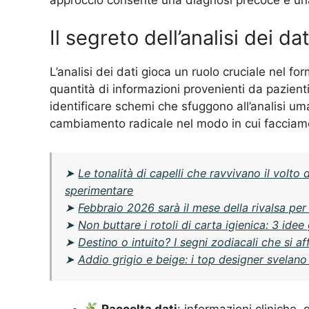
Il segreto dell’analisi dei dat
L’analisi dei dati gioca un ruolo cruciale nel fo
quantità di informazioni provenienti da pazienti,
identificare schemi che sfuggono all’analisi u
cambiamento radicale nel modo in cui facciamo
➤
Le tonalità di capelli che ravvivano il volto
sperimentare
➤
Febbraio 2026 sarà il mese della rivalsa per
➤
Non buttare i rotoli di carta igienica: 3 idee 
➤
Destino o intuito? I segni zodiacali che si 
➤
Addio grigio e beige: i top designer svelan
Raccolta dati
: informazioni cliniche,