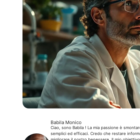
Babila Monico
Ciao, sono Babila ! La mia passione è smontare
semplici ed efficaci. Credo che restare informa
migliorare il nostro benessere. Il mio obiettivo