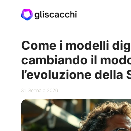
Vai
al
contenuto
Come i modelli dig
cambiando il modo
l’evoluzione della
31 Gennaio 2026