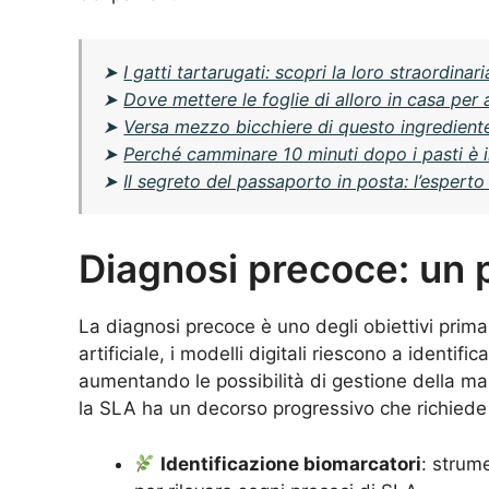
➤
I gatti tartarugati: scopri la loro straordinar
➤
Dove mettere le foglie di alloro in casa per 
➤
Versa mezzo bicchiere di questo ingrediente n
➤
Perché camminare 10 minuti dopo i pasti è i
➤
Il segreto del passaporto in posta: l’espert
Diagnosi precoce: un
La diagnosi precoce è uno degli obiettivi primari
artificiale, i modelli digitali riescono a identific
aumentando le possibilità di gestione della ma
la SLA ha un decorso progressivo che richiede 
Identificazione biomarcatori
: strume