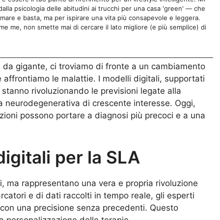
lla psicologia delle abitudini ai trucchi per una casa 'green' — che
rmare e basta, ma per ispirare una vita più consapevole e leggera.
e me, non smette mai di cercare il lato migliore (e più semplice) di
 da gigante, ci troviamo di fronte a un cambiamento
frontiamo le malattie. I modelli digitali, supportati
ti, stanno rivoluzionando le previsioni legate alla
ia neurodegenerativa di crescente interesse. Oggi,
zioni possono portare a diagnosi più precoci e a una
digitali per la SLA
ici, ma rappresentano una vera e propria rivoluzione
catori e di dati raccolti in tempo reale, gli esperti
 con una precisione senza precedenti. Questo
 personalizzazione delle terapie.