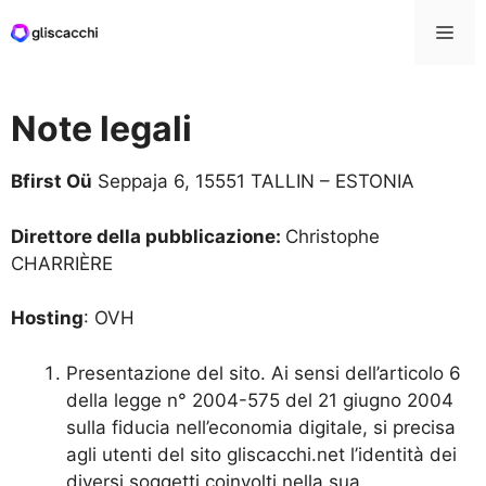
Vai
Me
al
contenuto
Note legali
Bfirst Oü
Seppaja 6, 15551 TALLIN – ESTONIA
Direttore della pubblicazione:
Christophe
CHARRIÈRE
Hosting
: OVH
Presentazione del sito. Ai sensi dell’articolo 6
della legge n° 2004-575 del 21 giugno 2004
sulla fiducia nell’economia digitale, si precisa
agli utenti del sito gliscacchi.net l’identità dei
diversi soggetti coinvolti nella sua