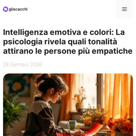
Vai
Me
al
contenuto
Intelligenza emotiva e colori: La
psicologia rivela quali tonalità
attirano le persone più empatiche
26 Gennaio 2026