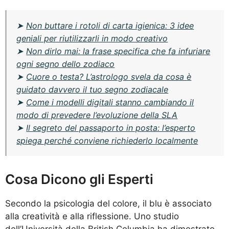
➤
Non buttare i rotoli di carta igienica: 3 idee
geniali per riutilizzarli in modo creativo
➤
Non dirlo mai: la frase specifica che fa infuriare
ogni segno dello zodiaco
➤
Cuore o testa? L’astrologo svela da cosa è
guidato davvero il tuo segno zodiacale
➤
Come i modelli digitali stanno cambiando il
modo di prevedere l’evoluzione della SLA
➤
Il segreto del passaporto in posta: l’esperto
spiega perché conviene richiederlo localmente
Cosa Dicono gli Esperti
Secondo la psicologia del colore, il blu è associato
alla creatività e alla riflessione. Uno studio
dell’Università della British Columbia ha dimostrato