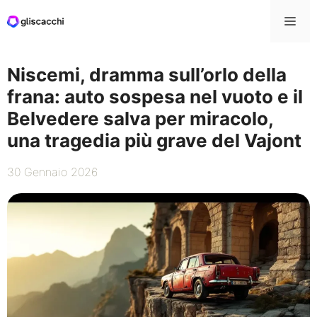
Vai
Me
al
contenuto
Niscemi, dramma sull’orlo della
frana: auto sospesa nel vuoto e il
Belvedere salva per miracolo,
una tragedia più grave del Vajont
30 Gennaio 2026