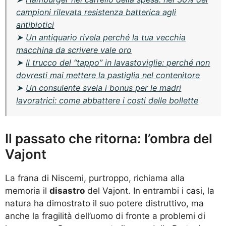
campioni rilevata resistenza batterica agli
antibiotici
➤
Un antiquario rivela perché la tua vecchia
macchina da scrivere vale oro
➤
Il trucco del “tappo” in lavastoviglie: perché non
dovresti mai mettere la pastiglia nel contenitore
➤
Un consulente svela i bonus per le madri
lavoratrici: come abbattere i costi delle bollette
Il passato che ritorna: l’ombra del
Vajont
La frana di Niscemi, purtroppo, richiama alla
memoria il
disastro
del Vajont. In entrambi i casi, la
natura ha dimostrato il suo potere distruttivo, ma
anche la fragilità dell’uomo di fronte a problemi di