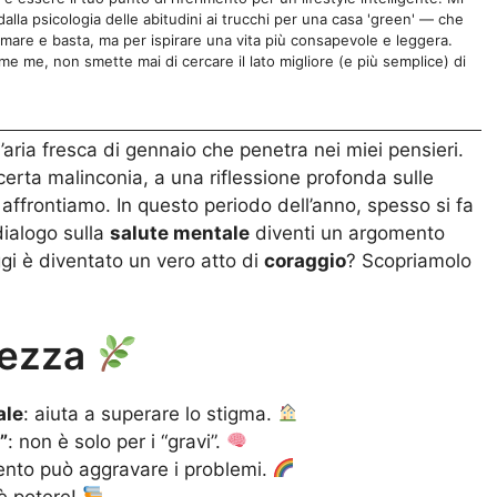
lla psicologia delle abitudini ai trucchi per una casa 'green' — che
rmare e basta, ma per ispirare una vita più consapevole e leggera.
e me, non smette mai di cercare il lato migliore (e più semplice) di
aria fresca di gennaio che penetra nei miei pensieri.
certa malinconia, a una riflessione profonda sulle
 affrontiamo. In questo periodo dell’anno, spesso si fa
 dialogo sulla
salute mentale
diventi un argomento
gi è diventato un vero atto di
coraggio
? Scopriamolo
olezza
ale
: aiuta a superare lo stigma.
”
: non è solo per i “gravi”.
mento può aggravare i problemi.
è potere!