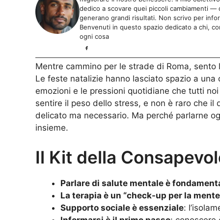
dedico a scovare quei piccoli cambiamenti — da
generano grandi risultati. Non scrivo per info
Benvenuti in questo spazio dedicato a chi, com
ogni cosa
Mentre cammino per le strade di Roma, sento l’
Le feste natalizie hanno lasciato spazio a una 
emozioni e le pressioni quotidiane che tutti noi
sentire il peso dello stress, e non è raro che il
delicato ma necessario. Ma perché parlarne og
insieme.
Il Kit della Consapev
Parlare di salute mentale è fondament
La terapia è un “check-up per la mente
Supporto sociale è essenziale
: l’isola
Informarsi è il primo passo
: conoscere 