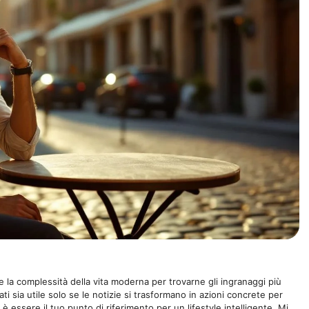
 la complessità della vita moderna per trovarne gli ingranaggi più
ti sia utile solo se le notizie si trasformano in azioni concrete per
 è essere il tuo punto di riferimento per un lifestyle intelligente. Mi