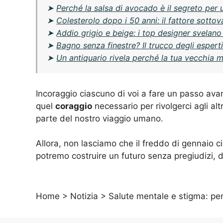
➤
Perché la salsa di avocado è il segreto per
➤
Colesterolo dopo i 50 anni: il fattore sottov
➤
Addio grigio e beige: i top designer svelan
➤
Bagno senza finestre? Il trucco degli esper
➤
Un antiquario rivela perché la tua vecchia 
Incoraggio ciascuno di voi a fare un passo avan
quel
coraggio
necessario per rivolgerci agli al
parte del nostro viaggio umano.
Allora, non lasciamo che il freddo di gennaio c
potremo costruire un futuro senza pregiudizi, 
Home
>
Notizia
>
Salute mentale e stigma: per