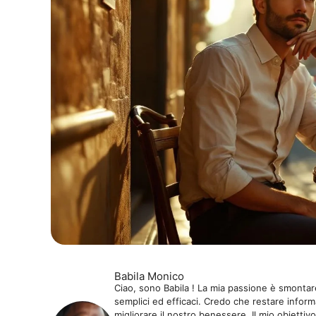
Babila Monico
Ciao, sono Babila ! La mia passione è smontare
semplici ed efficaci. Credo che restare informa
migliorare il nostro benessere. Il mio obiettivo