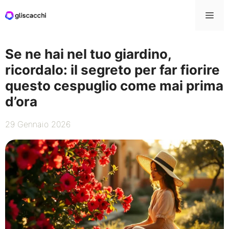
Vai
Me
al
contenuto
Se ne hai nel tuo giardino,
ricordalo: il segreto per far fiorire
questo cespuglio come mai prima
d’ora
29 Gennaio 2026