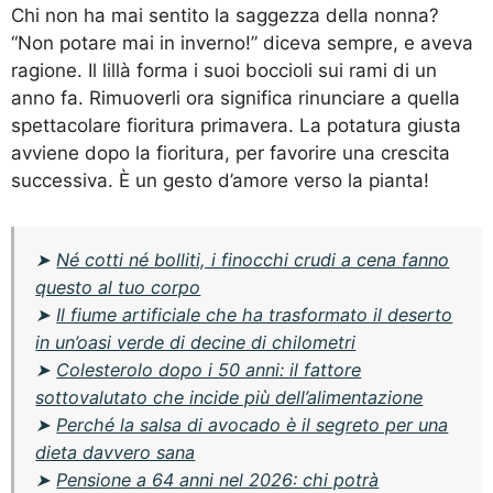
Chi non ha mai sentito la saggezza della nonna?
“Non potare mai in inverno!” diceva sempre, e aveva
ragione. Il lillà forma i suoi boccioli sui rami di un
anno fa. Rimuoverli ora significa rinunciare a quella
spettacolare fioritura primavera. La potatura giusta
avviene dopo la fioritura, per favorire una crescita
successiva. È un gesto d’amore verso la pianta!
➤
Né cotti né bolliti, i finocchi crudi a cena fanno
questo al tuo corpo
➤
Il fiume artificiale che ha trasformato il deserto
in un’oasi verde di decine di chilometri
➤
Colesterolo dopo i 50 anni: il fattore
sottovalutato che incide più dell’alimentazione
➤
Perché la salsa di avocado è il segreto per una
dieta davvero sana
➤
Pensione a 64 anni nel 2026: chi potrà