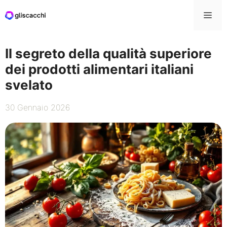
Vai
Me
al
contenuto
Il segreto della qualità superiore
dei prodotti alimentari italiani
svelato
30 Gennaio 2026