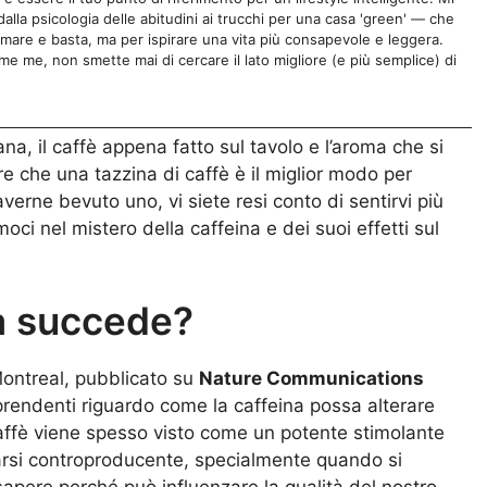
lla psicologia delle abitudini ai trucchi per una casa 'green' — che
rmare e basta, ma per ispirare una vita più consapevole e leggera.
e me, non smette mai di cercare il lato migliore (e più semplice) di
ana, il caffè appena fatto sul tavolo e l’aroma che si
re che una tazzina di caffè è il miglior modo per
rne bevuto uno, vi siete resi conto di sentirvi più
i nel mistero della caffeina e dei suoi effetti sul
sa succede?
Montreal, pubblicato su
Nature Communications
rprendenti riguardo come la caffeina possa alterare
l caffè viene spesso visto come un potente stimolante
larsi controproducente, specialmente quando si
sapere perché può influenzare la qualità del nostro