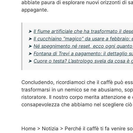
abbiate paura di esplorare nuovi orizzonti di s
appagante.
➤
Il fiume artificiale che ha trasformato il des
➤
Il cucchiaino “magico” da usare a febbraio: 
➤
Né spegnimento né reset, ecco ogni quanto ri
➤
Fontana di Trevi a pagamento: il dettaglio 
➤
Cuore o testa? L’astrologo svela da cosa è 
Concludendo, ricordiamoci che il caffè può es
trasformarsi in un nemico se ne abusiamo, sop
ristoratore. Il nostro corpo merita attenzione e
consapevolezza che abbiamo nel scegliere ciò 
Home
>
Notizia
>
Perché il caffè ti fa venire