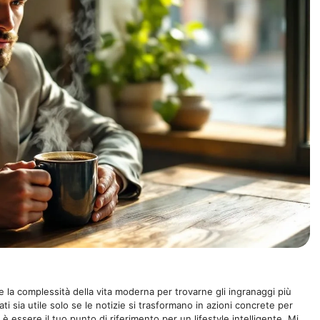
 la complessità della vita moderna per trovarne gli ingranaggi più
ti sia utile solo se le notizie si trasformano in azioni concrete per
 è essere il tuo punto di riferimento per un lifestyle intelligente. Mi