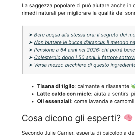
La saggezza popolare ci può aiutare anche in qu
rimedi naturali per migliorare la qualità del so
➤
Bere acqua alla stessa ora: il segreto dei med
➤
Non buttare le bucce d’arancia: il metodo n
➤
Pensione a 64 anni nel 2026: chi potrà benef
➤
Colesterolo dopo i 50 anni: il fattore sottov
➤
Versa mezzo bicchiere di questo ingrediente n
Tisana di tiglio
: calmante e rilassante
Latte caldo con miele
: aiuta a sentirsi p
Oli essenziali
: come lavanda e camomil
Cosa dicono gli esperti?
Secondo Julie Carrier, esperta di psicologia del 