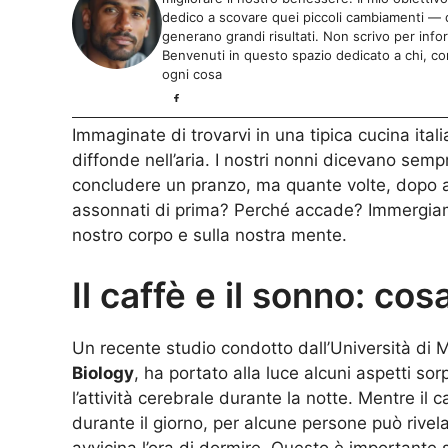
dedico a scovare quei piccoli cambiamenti — da
generano grandi risultati. Non scrivo per info
Benvenuti in questo spazio dedicato a chi, com
ogni cosa
Immaginate di trovarvi in una tipica cucina itali
diffonde nell’aria. I nostri nonni dicevano semp
concludere un pranzo, ma quante volte, dopo ave
assonnati di prima? Perché accade? Immergiamoc
nostro corpo e sulla nostra mente.
Il caffè e il sonno: co
Un recente studio condotto dall’Università di 
Biology
, ha portato alla luce alcuni aspetti so
l’attività cerebrale durante la notte. Mentre i
durante il giorno, per alcune persone può rive
avvicina l’ora di dormire. Questo è importante 