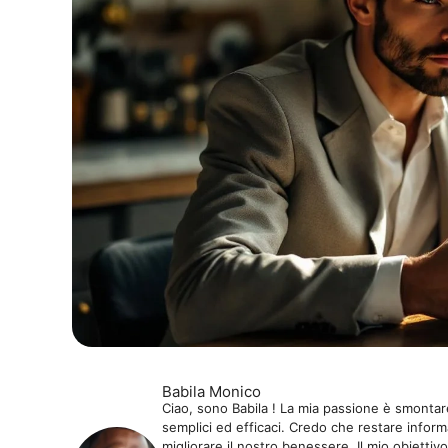
Babila Monico
Ciao, sono Babila ! La mia passione è smontare
semplici ed efficaci. Credo che restare informa
migliorare il nostro benessere. Il mio obiettivo