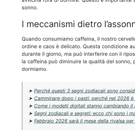
sonno.
I meccanismi dietro l’asso
Quando consumiamo caffeina, il nostro cervello
ordine e caos è delicato. Questa condizione aum
durante il giorno, ma può interferire con il ripo
la caffeina può diminuire la qualità del sonno,
dormiamo.
➤
Perché questi 3 segni zodiacali sono consider
➤
Camminare dopo i pasti: perché nel 2026 è di
➤
Come i modelli digitali stanno cambiando il
➤
Segni zodiacali e segreti: ecco chi sono i m
➤
Febbraio 2026 sarà il mese della rivalsa per