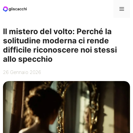
Vai
Me
al
contenuto
Il mistero del volto: Perché la
solitudine moderna ci rende
difficile riconoscere noi stessi
allo specchio
26 Gennaio 2026