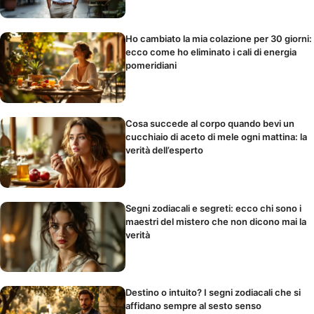
Ho cambiato la mia colazione per 30 giorni:
ecco come ho eliminato i cali di energia
pomeridiani
Cosa succede al corpo quando bevi un
cucchiaio di aceto di mele ogni mattina: la
verità dell’esperto
Segni zodiacali e segreti: ecco chi sono i
maestri del mistero che non dicono mai la
verità
Destino o intuito? I segni zodiacali che si
affidano sempre al sesto senso