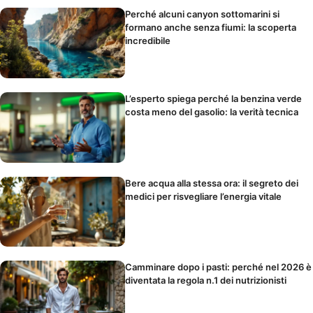
Perché alcuni canyon sottomarini si
formano anche senza fiumi: la scoperta
incredibile
L’esperto spiega perché la benzina verde
costa meno del gasolio: la verità tecnica
Bere acqua alla stessa ora: il segreto dei
medici per risvegliare l’energia vitale
Camminare dopo i pasti: perché nel 2026 è
diventata la regola n.1 dei nutrizionisti