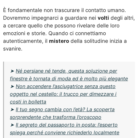
È fondamentale non trascurare il contatto umano.
Dovremmo impegnarci a guardare nei
volti
degli altri,
a cercare quello che possono rivelare delle loro
emozioni e storie. Quando ci connettiamo
autenticamente, il
mistero
della solitudine inizia a
svanire.
➤
Né persiane né tende, questa soluzione per
finestre è tornata di moda ed è molto più elegante
➤
Non accendere l’asciugatrice senza questo
oggetto nel cestello: il trucco per dimezzare i
costi in bolletta
➤
Il tuo segno cambia con l’età? La scoperta
sorprendente che trasforma l’oroscopo
➤
Il segreto del passaporto in posta: l’esperto
spiega perché conviene richiederlo localmente