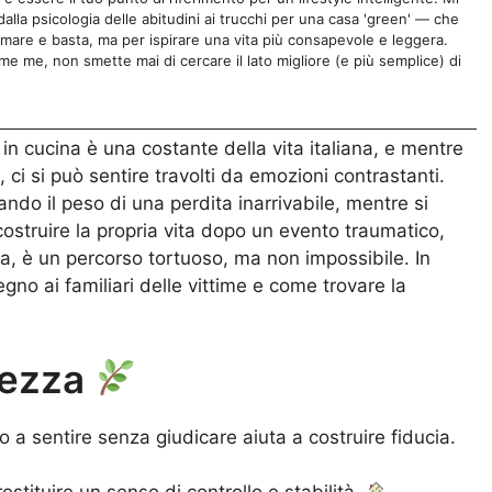
lla psicologia delle abitudini ai trucchi per una casa 'green' — che
rmare e basta, ma per ispirare una vita più consapevole e leggera.
e me, non smette mai di cercare il lato migliore (e più semplice) di
in cucina è una costante della vita italiana, e mentre
 ci si può sentire travolti da emozioni contrastanti.
tando il peso di una perdita inarrivabile, mentre si
ostruire la propria vita dopo un evento traumatico,
, è un percorso tortuoso, ma non impossibile. In
gno ai familiari delle vittime e come trovare la
olezza
o a sentire senza giudicare aiuta a costruire fiducia.
estituire un senso di controllo e stabilità.