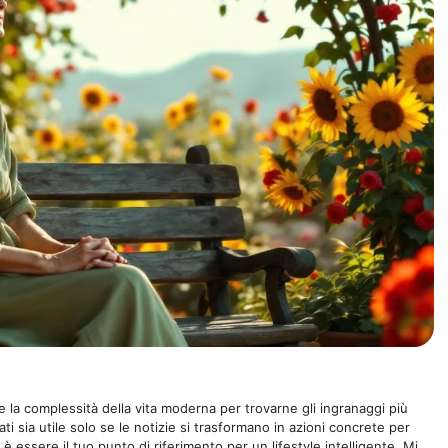
 la complessità della vita moderna per trovarne gli ingranaggi più
ti sia utile solo se le notizie si trasformano in azioni concrete per
 è essere il tuo punto di riferimento per un lifestyle intelligente. Mi