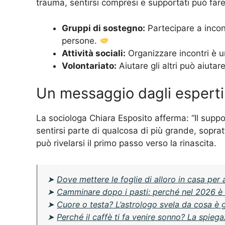
trauma, sentirsi compresi e supportati può fare
Gruppi di sostegno:
Partecipare a incont
persone.
Attività sociali:
Organizzare incontri è u
Volontariato:
Aiutare gli altri può aiutare
Un messaggio dagli esperti
La sociologa Chiara Esposito afferma: “Il sup
sentirsi parte di qualcosa di più grande, sopratt
può rivelarsi il primo passo verso la rinascita.
➤
Dove mettere le foglie di alloro in casa per 
➤
Camminare dopo i pasti: perché nel 2026 è di
➤
Cuore o testa? L’astrologo svela da cosa è 
➤
Perché il caffè ti fa venire sonno? La spieg