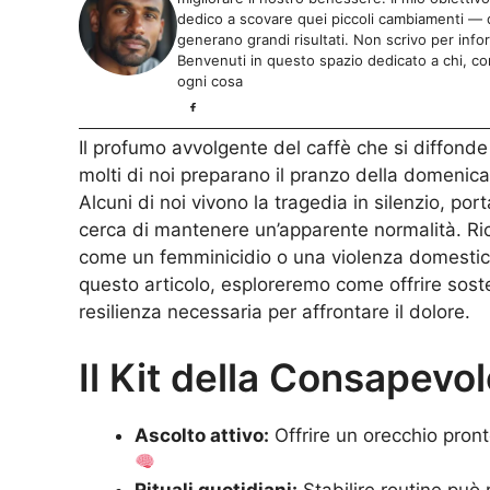
dedico a scovare quei piccoli cambiamenti — da
generano grandi risultati. Non scrivo per info
Benvenuti in questo spazio dedicato a chi, com
ogni cosa
Il profumo avvolgente del caffè che si diffonde 
molti di noi preparano il pranzo della domenica,
Alcuni di noi vivono la tragedia in silenzio, por
cerca di mantenere un’apparente normalità. Ric
come un femminicidio o una violenza domestica
questo articolo, esploreremo come offrire soste
resilienza necessaria per affrontare il dolore.
Il Kit della Consapev
Ascolto attivo:
Offrire un orecchio pront
Rituali quotidiani:
Stabilire routine può r