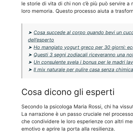
le storie di vita di chi non c’è più può servire 
loro memoria. Questo processo aiuta a trasforma
➤
Cosa succede al corpo quando bevi un cucchi
dell’esperto
➤
Ho mangiato yogurt greco per 30 giorni: e
➤
Questi 3 segni zodiacali riceveranno una no
➤
Un consulente svela i bonus per le madri lavo
➤
Il mix naturale per pulire casa senza chimi
Cosa dicono gli esperti
Secondo la psicologa Maria Rossi, chi ha vissu
La narrazione è un passo cruciale nel processo d
che condividere le loro esperienze con altri mem
emotivo e aprire la porta alla resilienza.