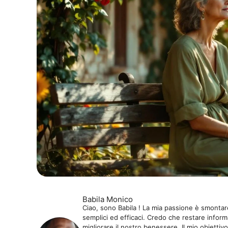
Babila Monico
Ciao, sono Babila ! La mia passione è smontare
semplici ed efficaci. Credo che restare informa
migliorare il nostro benessere. Il mio obiettivo