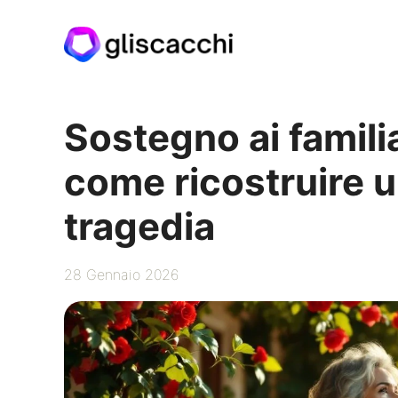
Vai
al
contenuto
Sostegno ai familia
come ricostruire u
tragedia
28 Gennaio 2026